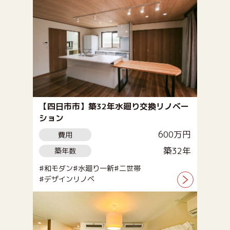
【四日市市】築32年水廻り交換リノベー
ション
600万円
費用
築32年
築年数
和モダン
水廻り一新
二世帯
デザインリノベ