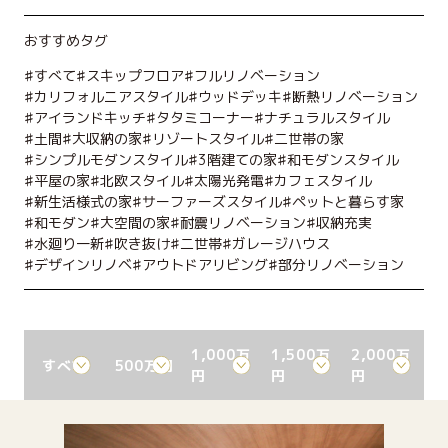
おすすめタグ
すべて
スキップフロア
フルリノベーション
カリフォルニアスタイル
ウッドデッキ
断熱リノベーション
アイランドキッチ
タタミコーナー
ナチュラルスタイル
土間
大収納の家
リゾートスタイル
二世帯の家
シンプルモダンスタイル
3階建ての家
和モダンスタイル
平屋の家
北欧スタイル
太陽光発電
カフェスタイル
新生活様式の家
サーファーズスタイル
ペットと暮らす家
和モダン
大空間の家
耐震リノベーション
収納充実
水廻り一新
吹き抜け
二世帯
ガレージハウス
デザインリノベ
アウトドアリビング
部分リノベーション
1,000万
1,500万
2,000万
すべて
500万円
円
円
円