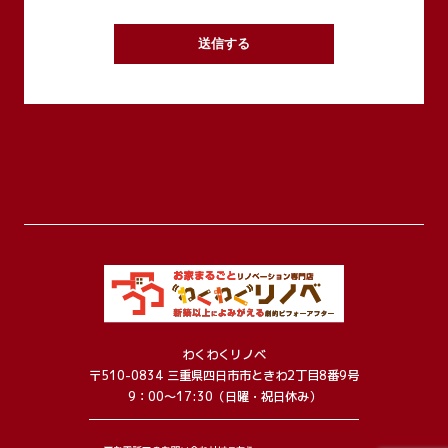
2.個人情報の利用目的
お客様から集めた個人情報は、次項記載の利用目的
の他、以下の目的で利用します。
【現場見学会・住宅展示場等契約前の営業段階で取
得した個人情報】
・お客様に対し、住宅プランを提供するため
【請負契約・売買契約締結時に取得した個人情報】
・請負契約または売買契約を締結したお客様の住宅
を建築するため
・委託された住宅ローンの申込みおよび登記等の手
配のため
3.保有個人データの利用目的
・当社が建築したお客様宅のアフターメンテナンス
を行うため
・当社がお客様に提供するサービスにおいて利用す
わくわくリノベ
るため
〒510-0834 三重県四日市市ときわ2丁目8番9号
・お客様に特別なサービスや新しい商品などの情報
9：00～17:30（日曜・祝日休み）
を的確にお知らせするため
・お客様にあったサービスを提供するため