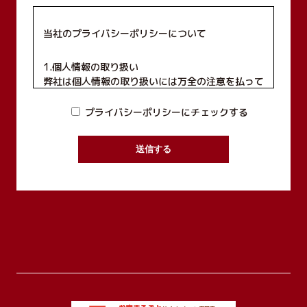
当社のプライバシーポリシーについて
1.個人情報の取り扱い
弊社は個人情報の取り扱いには万全の注意を払って
おり、個人情報を第三者に開示、もしくは提供する
ことは一切致しません。
プライバシーポリシーにチェックする
2.個人情報の利用目的
お客様から集めた個人情報は、次項記載の利用目的
の他、以下の目的で利用します。
【現場見学会・住宅展示場等契約前の営業段階で取
得した個人情報】
・お客様に対し、住宅プランを提供するため
【請負契約・売買契約締結時に取得した個人情報】
・請負契約または売買契約を締結したお客様の住宅
を建築するため
・委託された住宅ローンの申込みおよび登記等の手
配のため